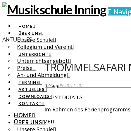
Navig
HOME
ÜBER UNS
AKTUELLES
Unsere Schule
Kollegium und Verein
UNTERRICHT
Unterrichtsangebot
TROMMELSAFARI M
Preise
An- und Abmeldung
TERMINE
03
Aug
09:30
11:30
Trommelsafari mit Michae
AKTUELLES
DOWNLOADS
EVENT DETAILS
KONTAKT
Im Rahmen des Ferienprogramms de
HOME
ZEIT
ÜBER UNS
Unsere Schule