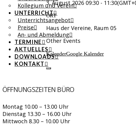
3. August 2026
09:30
-
11:30
(GMT+0
Kollegium und Verein
UNTERRICHT
ORT
Unterrichtsangebot
Preise
Haus der Vereine, Raum 05
An- und Abmeldung
Other Events
TERMINE
AKTUELLES
Kalender
Google Kalender
DOWNLOADS
KONTAKT
ÖFFNUNGSZEITEN BÜRO
Montag 10.00 – 13.00 Uhr
Dienstag 13.30 – 16.00 Uhr
Mittwoch 8.30 – 10.00 Uhr