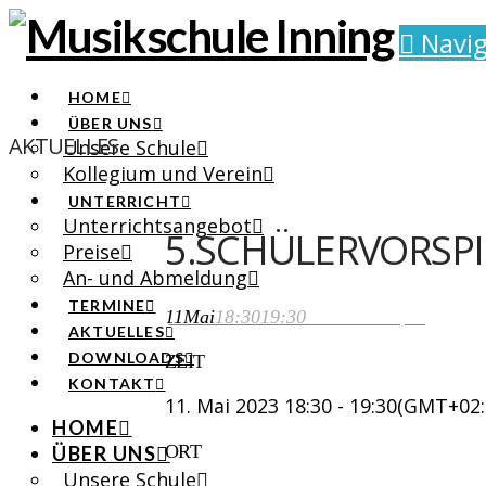
Navig
HOME
ÜBER UNS
AKTUELLES
Unsere Schule
Kollegium und Verein
UNTERRICHT
Unterrichtsangebot
5.SCHÜLERVORSPI
Preise
An- und Abmeldung
TERMINE
11
Mai
18:30
19:30
5.Schülervorspiel
AKTUELLES
DOWNLOADS
ZEIT
KONTAKT
11. Mai 2023
18:30
-
19:30
(GMT+02:
HOME
ORT
ÜBER UNS
Unsere Schule