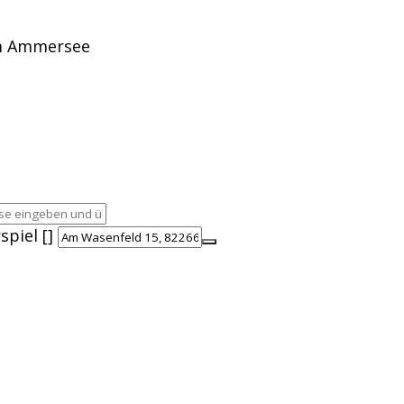
am Ammersee
piel []