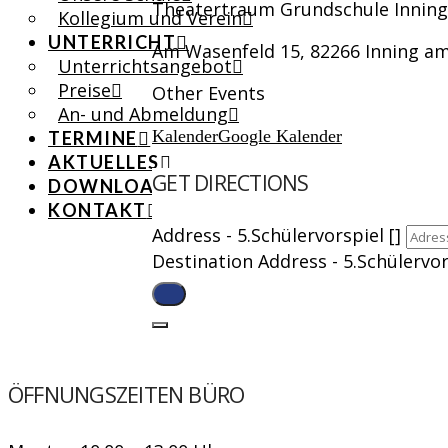
Theatertraum Grundschule Inning
Kollegium und Verein
UNTERRICHT
Am Wasenfeld 15, 82266 Inning 
Unterrichtsangebot
Preise
Other Events
An- und Abmeldung
Kalender
Google Kalender
TERMINE
AKTUELLES
GET DIRECTIONS
DOWNLOADS
KONTAKT
Address - 5.Schülervorspiel []
Destination Address - 5.Schülervors
ÖFFNUNGSZEITEN BÜRO