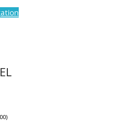
ation
EL
00)