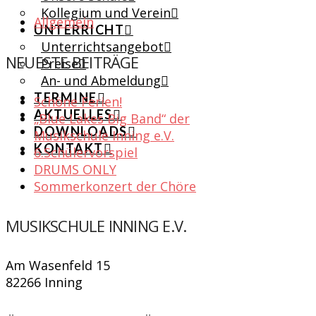
Kollegium und Verein
Allgemein
UNTERRICHT
Unterrichtsangebot
NEUESTE BEITRÄGE
Preise
An- und Abmeldung
TERMINE
Schöne Ferien!
AKTUELLES
„Blue Lakes Big Band“ der
DOWNLOADS
Musikschule Inning e.V.
KONTAKT
6.Schülervorspiel
DRUMS ONLY
Sommerkonzert der Chöre
MUSIKSCHULE INNING E.V.
Am Wasenfeld 15
82266 Inning