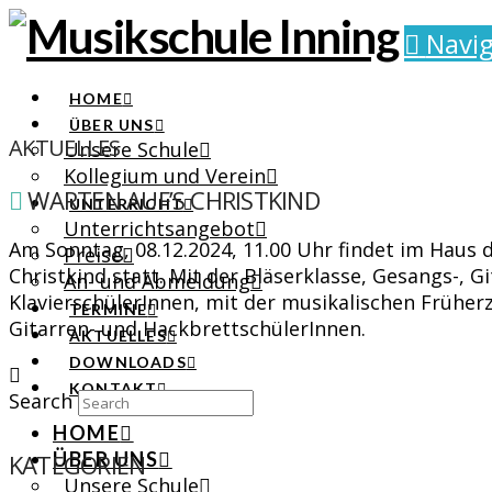
Navig
HOME
ÜBER UNS
AKTUELLES
Unsere Schule
Kollegium und Verein
WARTEN AUF’S CHRISTKIND
UNTERRICHT
Unterrichtsangebot
Am Sonntag, 08.12.2024, 11.00 Uhr findet im Haus d
Preise
Christkind statt. Mit der Bläserklasse, Gesangs-, G
An- und Abmeldung
KlavierschülerInnen, mit der musikalischen Frühe
TERMINE
Gitarren- und HackbrettschülerInnen.
AKTUELLES
DOWNLOADS
KONTAKT
Search
HOME
ÜBER UNS
KATEGORIEN
Unsere Schule